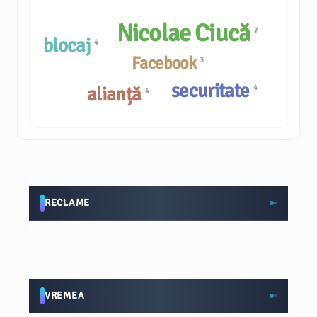
Nicolae Ciucă
7
blocaj
4
Facebook
3
securitate
alianță
4
4
RECLAME
VREMEA