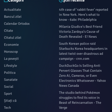
Categorii
Știri recente
Actualitate
4th case of 'rabbit fever' reported
in New York. Here's what to
Bancul zilei
know - 6abc Philadelphia
Calendar Ortodox
Milania Giudice's Best Friend
Citate
Victoria Zardoya's Cause of
Death Revealed - E! News
Citatul zilei
South Korean police raid
Economie
Starbucks Korea headquarters in
Horoscop
latest twist over disastrous ad
La povești
campaign - cnn.com
Lifestyle
DuckDuckGo Is Selling Anti
Pervert Glasses That Contain
Politica
Zero AI, Cameras, or Even
Sanatate
Electronics Whatsoever - Yahoo
News Canada
Social
The studio behind Pokémon
Sport
struggles to find its voice in
Știați că
Beast of Reincarnation - The
Tech
Verge