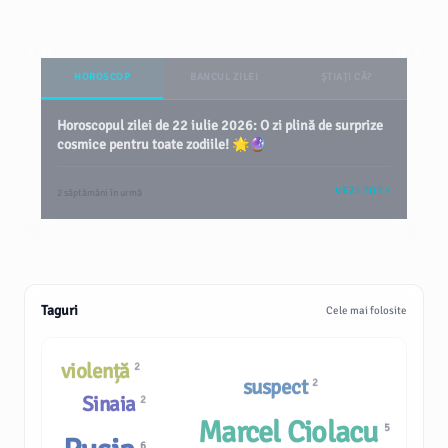
HOROSCOP
BANCUL ZILEI
ȘTIAȚI CĂ?
Horoscopul zilei de 22 iulie 2026: O zi plină de surprize
cosmice pentru toate zodiile! 🌟🔮
VEZI TOT
2 săptămâni în urmă
Taguri
Cele mai folosite
violență
2
suspect
2
Sinaia
2
Marcel Ciolacu
5
6