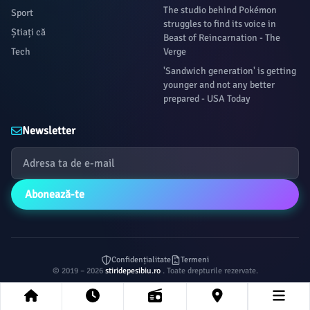
The studio behind Pokémon
Sport
struggles to find its voice in
Știați că
Beast of Reincarnation - The
Tech
Verge
'Sandwich generation' is getting
younger and not any better
prepared - USA Today
Newsletter
Abonează-te
Confidențialitate
Termeni
© 2019 – 2026
stiridepesibiu.ro
. Toate drepturile rezervate.