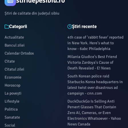
stiridepesibiu.ro
Știri de calitate din județul sibiu
Categorii
Știri recente
Actualitate
4th case of 'rabbit fever' reported
in New York. Here's what to
Bancul zilei
know - 6abc Philadelphia
Calendar Ortodox
Milania Giudice's Best Friend
Citate
Victoria Zardoya's Cause of
Death Revealed - E! News
Citatul zilei
South Korean police raid
Economie
Starbucks Korea headquarters in
Horoscop
latest twist over disastrous ad
La povești
campaign - cnn.com
Lifestyle
DuckDuckGo Is Selling Anti
Pervert Glasses That Contain
Politica
Zero AI, Cameras, or Even
Sanatate
Electronics Whatsoever - Yahoo
News Canada
Social