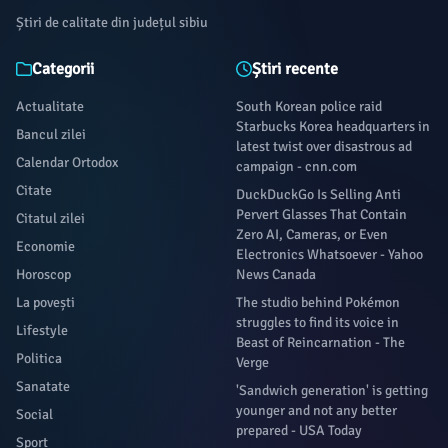
Știri de calitate din județul sibiu
Categorii
Știri recente
Actualitate
South Korean police raid
Starbucks Korea headquarters in
Bancul zilei
latest twist over disastrous ad
Calendar Ortodox
campaign - cnn.com
Citate
DuckDuckGo Is Selling Anti
Pervert Glasses That Contain
Citatul zilei
Zero AI, Cameras, or Even
Economie
Electronics Whatsoever - Yahoo
Horoscop
News Canada
La povești
The studio behind Pokémon
struggles to find its voice in
Lifestyle
Beast of Reincarnation - The
Politica
Verge
Sanatate
'Sandwich generation' is getting
younger and not any better
Social
prepared - USA Today
Sport