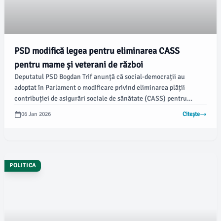
PSD modifică legea pentru eliminarea CASS
pentru mame și veterani de război
Deputatul PSD Bogdan Trif anunță că social-democrații au
adoptat în Parlament o modificare privind eliminarea plății
contribuției de asigurări sociale de sănătate (CASS) pentru
anumite categorii sociale. Legea a fost trecută de Senat prin
06 Jan 2026
Citește
aprobare tacită, iar acum PSD caută o majoritate în Camera
Deputaților pentru susținerea proiectului.
POLITICA