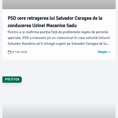
PSD cere retragerea lui Salvador Caragea de la
conducerea Uzinei Mecanice Sadu
Pentru a-și reafirma poziția față de problemele legate de pensiile
speciale, PSD a transmis joi un comunicat în care solicită Uniunii
Salvador România să îl retragă urgent pe Salvador Caragea de la
conducerea Uzinei Mecanice Sadu. Aceasta este o reacție la
26 Feb 2026
Citește
alegerea lui Caragea, avocat special pensionat, pentru o funcție
considerată strategică în domeniul Apărării.
POLITICA