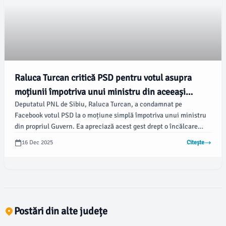
Raluca Turcan critică PSD pentru votul asupra
moțiunii împotriva unui ministru din aceeași
Deputatul PNL de Sibiu, Raluca Turcan, a condamnat pe
coaliție
Facebook votul PSD la o moțiune simplă împotriva unui ministru
din propriul Guvern. Ea apreciază acest gest drept o încălcare
flagrantă a acordului de coaliție, care interzice partidelor aflate
16 Dec 2025
Citește
la guvernare să își voteze moțiuni unele împotriva altora.
Postări din alte județe