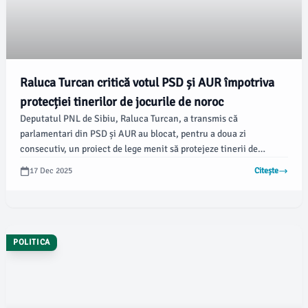
Raluca Turcan critică votul PSD și AUR împotriva
protecției tinerilor de jocurile de noroc
Deputatul PNL de Sibiu, Raluca Turcan, a transmis că
parlamentari din PSD și AUR au blocat, pentru a doua zi
consecutiv, un proiect de lege menit să protejeze tinerii de
riscurile industriei jocurilor de noroc. În opinia sa, aceste voturi
17 Dec 2025
Citește
favorizează mai mult profiturile caselor de pariuri decât siguranța
minorilor, iar ea va continua să sprijine inițiativele legislative
împreună cu parlamentari din toate partidele.
POLITICA