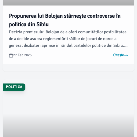
Propunerea lui Bolojan stârnește controverse în
politica din Sibiu
Decizia premierului Bolojan de a oferi comunităților posibilitatea
de a decide asupra reglementării sălilor de jocuri de noroc a
generat dezbateri aprinse în rândul partidelor politice din Sibiu.
Potrivit turnulsfatului.ro, FDGR și PSD Sibiu sprijină
27 Feb 2026
Citește
reglementarea acestor jocuri, în timp ce USR propune
interzicerea lor.
POLITICA