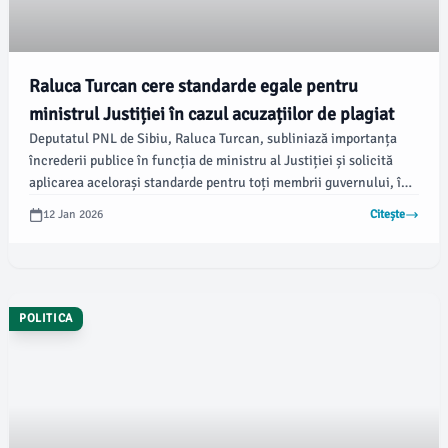
Raluca Turcan cere standarde egale pentru
ministrul Justiției în cazul acuzațiilor de plagiat
Deputatul PNL de Sibiu, Raluca Turcan, subliniază importanța
încrederii publice în funcția de ministru al Justiției și solicită
aplicarea acelorași standarde pentru toți membrii guvernului, în
contextul acuzațiilor de plagiat aduse ministrului susținut de
12 Jan 2026
Citește
PSD. Ea critică apărarea exclusivă a ministrului Radu Marinescu
și susține rolul presei în verificarea suspiciunilor, potrivit
declarațiilor făcute pe pagina sa de Facebook.
POLITICA