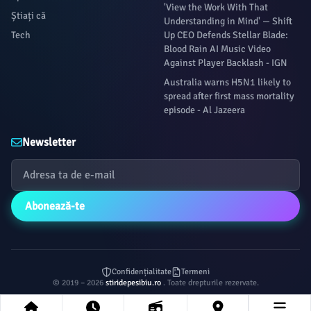
'View the Work With That
Știați că
Understanding in Mind' — Shift
Tech
Up CEO Defends Stellar Blade:
Blood Rain AI Music Video
Against Player Backlash - IGN
Australia warns H5N1 likely to
spread after first mass mortality
episode - Al Jazeera
Newsletter
Abonează-te
Confidențialitate
Termeni
© 2019 – 2026
stiridepesibiu.ro
. Toate drepturile rezervate.