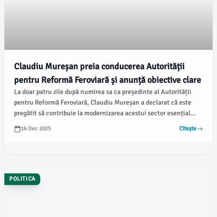
Claudiu Mureșan preia conducerea Autorității
pentru Reformă Feroviară și anunță obiective clare
La doar patru zile după numirea sa ca președinte al Autorității
pentru Reformă Feroviară, Claudiu Mureșan a declarat că este
pregătit să contribuie la modernizarea acestui sector esențial
pentru România. „Merg mai departe cu încredere în România
16 Dec 2025
Citește
modernă pe care o putem construi, împreună, în fiecare zi”,
transmite Mureșan în postarea sa de pe Facebook, potrivit
declarațiilor oferite %source%.
POLITICA