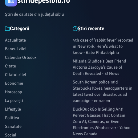
stiridepesibiu.ro
Știri de calitate din județul sibiu
Categorii
Știri recente
Actualitate
4th case of 'rabbit fever' reported
in New York. Here's what to
Bancul zilei
know - 6abc Philadelphia
Calendar Ortodox
Milania Giudice's Best Friend
Citate
Victoria Zardoya's Cause of
Death Revealed - E! News
Citatul zilei
South Korean police raid
Economie
Starbucks Korea headquarters in
Horoscop
latest twist over disastrous ad
La povești
campaign - cnn.com
Lifestyle
DuckDuckGo Is Selling Anti
Pervert Glasses That Contain
Politica
Zero AI, Cameras, or Even
Sanatate
Electronics Whatsoever - Yahoo
News Canada
Social