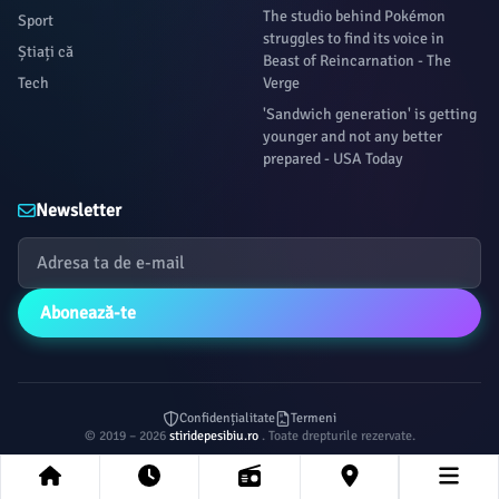
The studio behind Pokémon
Sport
struggles to find its voice in
Știați că
Beast of Reincarnation - The
Tech
Verge
'Sandwich generation' is getting
younger and not any better
prepared - USA Today
Newsletter
Abonează-te
Confidențialitate
Termeni
© 2019 – 2026
stiridepesibiu.ro
. Toate drepturile rezervate.